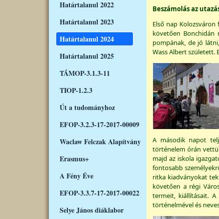
Határtalanul 2022
Beszámolás az utazásr
Határtalanul 2023
Első nap Kolozsváron 
követően Bonchidán me
Határtalanul 2024
pompának, de jó látni
Wass Albert született.
Határtalanul 2025
TÁMOP-3.1.3-11
TIOP-1.2.3
Út a tudományhoz
EFOP-3.2.3-17-2017-00009
A második napot telj
Waclaw Felczak Alapítvány
történelem órán vettünk
Erasmus+
majd az iskola igazgat
fontosabb személyekről
A Fény Éve
ritka kiadványokat te
követően a régi Váro
EFOP-3.3.7-17-2017-00022
termeit, kiállításait
történelmével és neves 
Selye János diáklabor