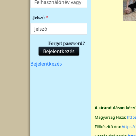
Jelszó
Forgot password?
Bejelentkezés
Felhasználói fiók menüje
Bejelentkezés
A kiránduláson kész
Magyarság Háza:
http
Előkészítő óra:
https: