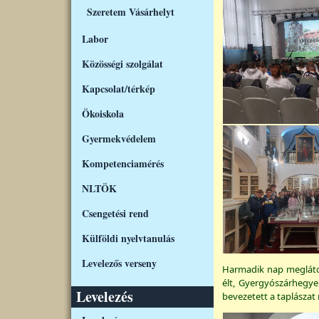
Szeretem Vásárhelyt
Labor
Közösségi szolgálat
Kapcsolat/térkép
Ökoiskola
Gyermekvédelem
Kompetenciamérés
NLTÖK
Csengetési rend
Külföldi nyelvtanulás
Levelezős verseny
Harmadik nap meglátog
élt, Gyergyószárhegye
Levelezés
bevezetett a taplászat 