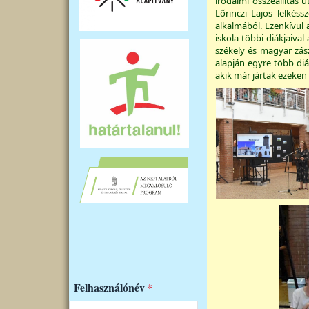
irodalmi összeállítás u
Lőrinczi Lajos lelkéss
alkalmából. Ezenkívül a
iskola többi diákjaival
székely és magyar zás
alapján egyre több diá
akik már jártak ezeken
Felhasználónév