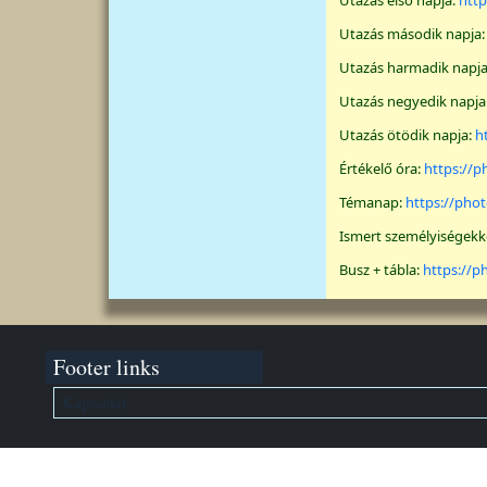
Utazás első napja:
htt
Utazás második napja
Utazás harmadik napj
Utazás negyedik napja
Utazás ötödik napja:
h
Értékelő óra:
https://p
Témanap:
https://pho
Ismert személyiségekke
Busz + tábla:
https://
Footer links
Kapcsolat