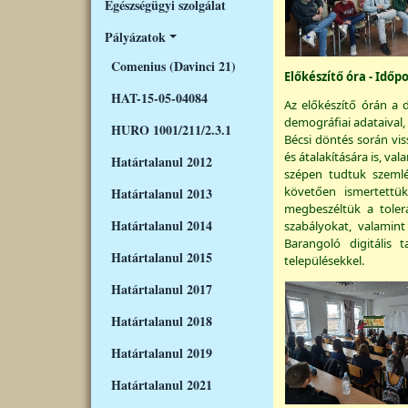
Egészségügyi szolgálat
Pályázatok
Comenius (Davinci 21)
Előkészítő óra - Időpo
HAT-15-05-04084
Az előkészítő órán a
demográfiai adataival,
HURO 1001/211/2.3.1
Bécsi döntés során vi
és átalakítására is, v
Határtalanul 2012
szépen tudtuk szemlél
követően ismertettük
Határtalanul 2013
megbeszéltük a toler
Határtalanul 2014
szabályokat, valamint
Barangoló digitális 
Határtalanul 2015
településekkel.
Határtalanul 2017
Határtalanul 2018
Határtalanul 2019
Határtalanul 2021