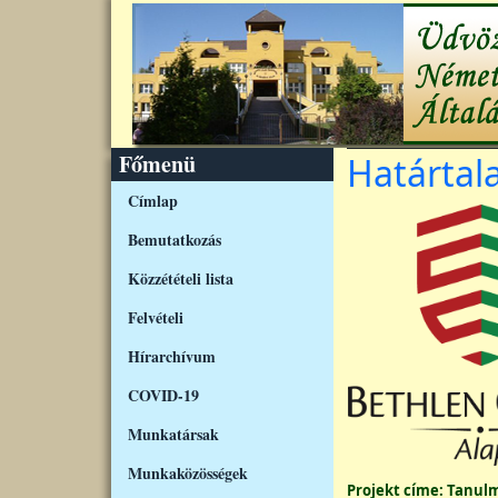
Ugrás a tartalomra
Főmenü
Határtal
Címlap
Bemutatkozás
Közzétételi lista
Felvételi
Hírarchívum
COVID-19
Munkatársak
Munkaközösségek
Projekt címe:
Tanulm