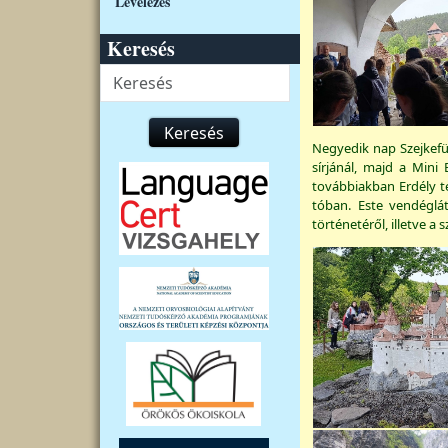
Levelezés
Keresés
Keresés
Keresés
Negyedik nap Szejkefü
sírjánál, majd a Min
továbbiakban Erdély t
tóban. Este vendéglá
történetéről, illetve a