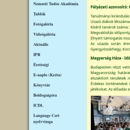
Nemzeti Tudós Akadémia
Pályázati azonosító:
Tablók
Tanulmányi kirándulás
Utazó diákok létszáma:
Fotógaléria
Kísérő tanárok száma: 
Megvalósítás időpontja:
Videógaléria
Elnyert támogatás öss
Az utazás során érin
Aktuális
Gyergyószárhegy, Koro
IPR
Magyarság Háza - Idő
Érettségi
Budapesten részt vet
Magyarország határai
E-naplo (Kréta)
elszakított területe
Érdekes történeteket i
Könyvtár
játékokat. Az előadás e
Boldogságóra
ICDL
Language Cert
nyelvvizsga