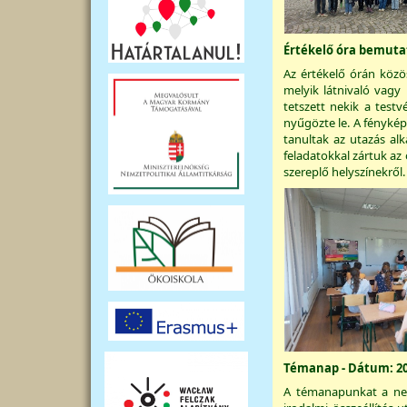
Értékelő óra bemutat
Az értékelő órán köz
melyik látnivaló vagy
tetszett nekik a test
nyűgözte le. A fényké
tanultak az utazás al
feladatokkal zártuk az
szereplő helyszínekről.
Témanap - Dátum: 20
A témanapunkat a nem