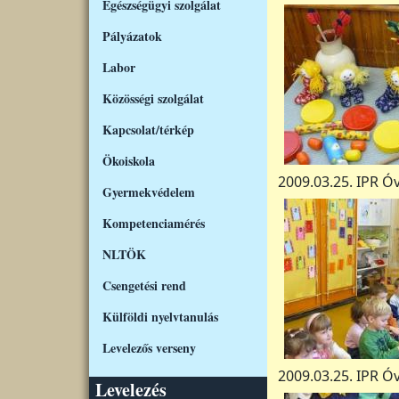
Egészségügyi szolgálat
Pályázatok
Labor
Közösségi szolgálat
Kapcsolat/térkép
Ökoiskola
2009.03.25. IPR Ó
Gyermekvédelem
Kompetenciamérés
NLTÖK
Csengetési rend
Külföldi nyelvtanulás
Levelezős verseny
2009.03.25. IPR 
Levelezés