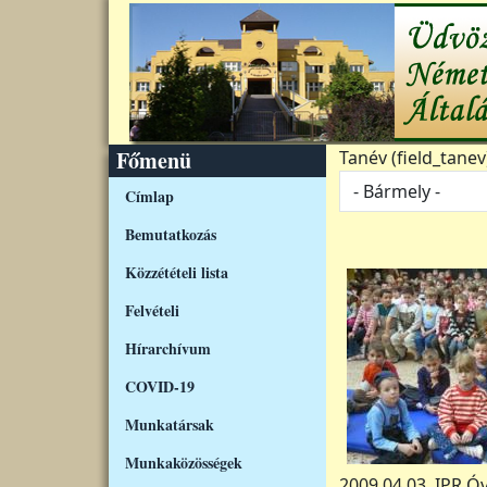
Ugrás a tartalomra
Főmenü
Tanév (field_tanev
Címlap
Bemutatkozás
Közzétételi lista
Felvételi
Hírarchívum
COVID-19
Munkatársak
Munkaközösségek
2009.04.03. IPR Ó