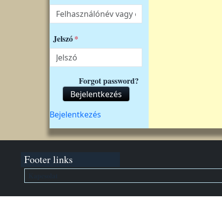
Jelszó
Forgot password?
Bejelentkezés
Felhasználói fiók menüje
Bejelentkezés
Footer links
Kapcsolat