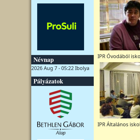
IPR Óvodából isk
Névnap
2026 Aug 7 - 05:22
Ibolya
Pályázatok
IPR Általános isk
Oldalszámozás