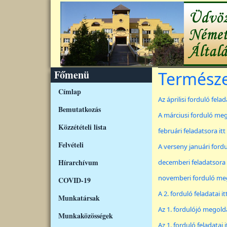
Ugrás a tartalomra
Főmenü
Természe
Címlap
Az áprilisi forduló felad
Bemutatkozás
A márciusi forduló meg
Közzétételi lista
februári feladatsora itt
Felvételi
A verseny januári ford
Hírarchívum
decemberi feladatsora i
novemberi forduló me
COVID-19
A 2. forduló feladatai it
Munkatársak
Az 1. fordulójó megoldás
Munkaközösségek
Az 1. forduló feladatai i