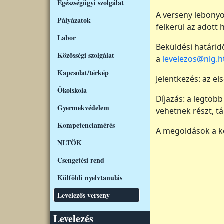
Egészségügyi szolgálat
A verseny lebonyo
Pályázatok
felkerül az adott 
Labor
Beküldési határid
Közösségi szolgálat
a
levelezos@nlg.h
Kapcsolat/térkép
Jelentkezés: az el
Ökoiskola
Díjazás: a legtöb
Gyermekvédelem
vehetnek részt, t
Kompetenciamérés
A megoldások a kö
NLTÖK
Csengetési rend
Külföldi nyelvtanulás
Levelezős verseny
Levelezés