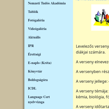
Nemzeti Tudós Akadémia
Tablók
Fotógaléria
Videógaléria
Aktuális
IPR
Levelezős verseny
diákjai számára.
Érettségi
A verseny elnevez
E-naplo (Kréta)
Könyvtár
A versenyben rés
Boldogságóra
A verseny jellege:
ICDL
A verseny témája:
Language Cert
kémia, biológia, 
nyelvvizsga
A verseny időtart