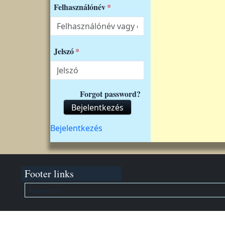
Felhasználónév
Jelszó
Forgot password?
Bejelentkezés
Felhasználói fiók menüje
Bejelentkezés
Footer links
Kapcsolat