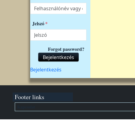
Jelszó
Forgot password?
Bejelentkezés
Felhasználói fiók menüje
Bejelentkezés
Footer links
Kapcsolat