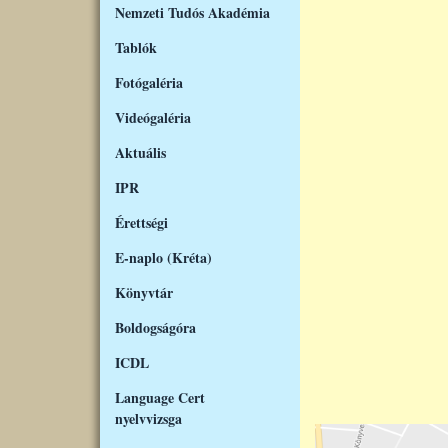
Nemzeti Tudós Akadémia
Tablók
Fotógaléria
Videógaléria
Aktuális
IPR
Érettségi
E-naplo (Kréta)
Könyvtár
Boldogságóra
ICDL
Language Cert
nyelvvizsga