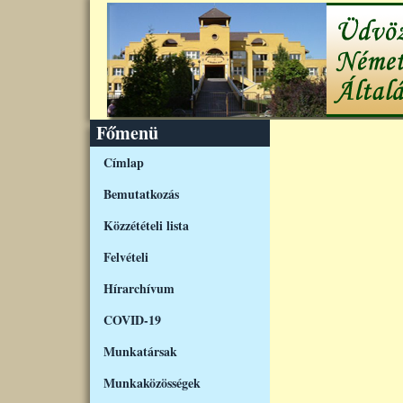
Ugrás a tartalomra
Főmenü
Címlap
Bemutatkozás
Közzétételi lista
Felvételi
Hírarchívum
COVID-19
Munkatársak
Munkaközösségek