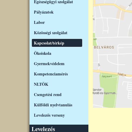
Egészségügyi szolgálat
Pályázatok
Labor
Közösségi szolgálat
Kapcsolat/térkép
Ökoiskola
Gyermekvédelem
Kompetenciamérés
NLTÖK
Csengetési rend
Külföldi nyelvtanulás
Levelezős verseny
Levelezés