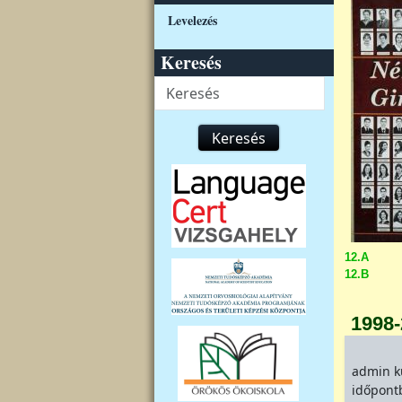
Levelezés
Keresés
Keresés
Keresés
12.A
12.B
1998
admin
k
időpont