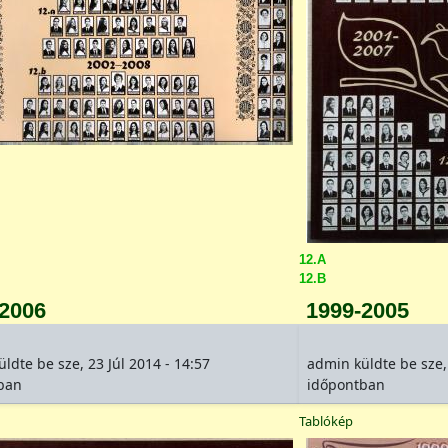
12.A
12.B
-2006
1999-2005
üldte be
sze, 23 Júl 2014 - 14:57
admin
küldte be
sze,
ban
időpontban
Tablókép