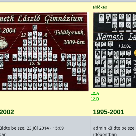
Tablókép
12.A
12.B
-2002
1995-2001
üldte be
sze, 23 Júl 2014 - 15:09
admin
küldte be
sze,
ban
időpontban