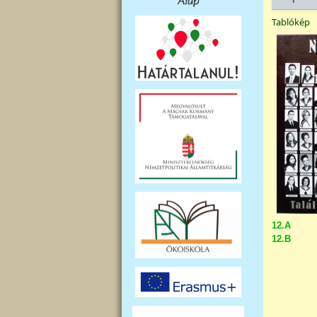
Tablókép
12.A
12.B