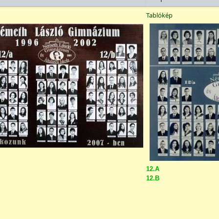
Tablókép
12.A
12.B