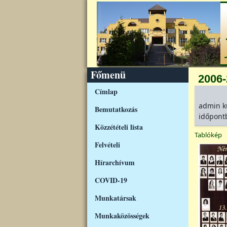
Ugrás a tartalomra
Főmenü
2006
Címlap
admin
k
Bemutatkozás
időpont
Közzétételi lista
Tablókép
Felvételi
Hírarchívum
COVID-19
Munkatársak
Munkaközösségek