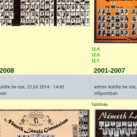
12.A
12.B
12.C
-2008
2001-2007
üldte be
sze, 23 Júl 2014 - 14:45
admin
küldte be
sze,
ban
időpontban
Tablókép