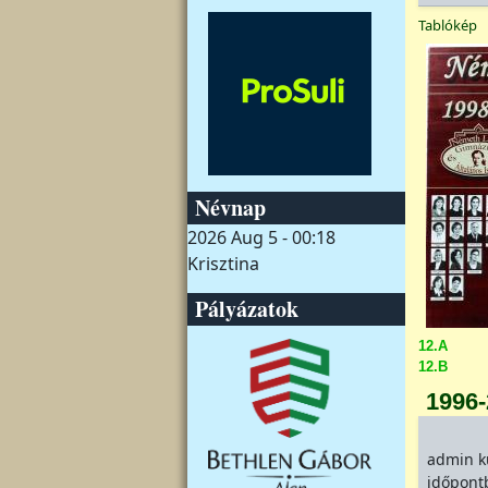
Tablókép
Névnap
2026 Aug 5 - 00:18
Krisztina
Pályázatok
12.A
12.B
1996
admin
k
időpont