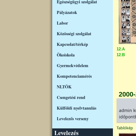
Egészségügyi szolgálat
Pályázatok
Labor
Közösségi szolgálat
Kapcsolat/térkép
12.A
Ökoiskola
12.B
Gyermekvédelem
Kompetenciamérés
NLTÖK
2000
Csengetési rend
Külföldi nyelvtanulás
admin
k
időpont
Levelezős verseny
Tablókép
Levelezés