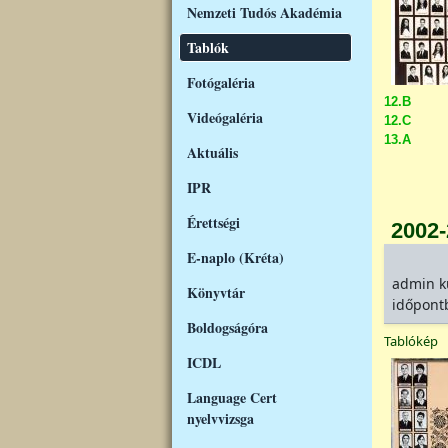
Nemzeti Tudós Akadémia
Tablók
Fotógaléria
12.B
Videógaléria
12.C
13.A
Aktuális
IPR
Érettségi
2002
E-naplo (Kréta)
admin
k
Könyvtár
időpont
Boldogságóra
Tablókép
ICDL
Language Cert
nyelvvizsga