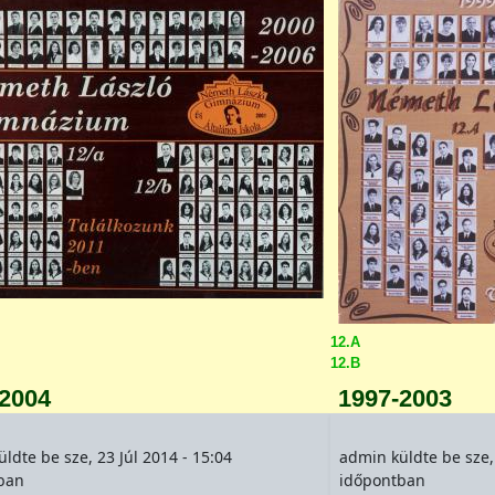
12.A
12.B
-2004
1997-2003
üldte be
sze, 23 Júl 2014 - 15:04
admin
küldte be
sze,
ban
időpontban