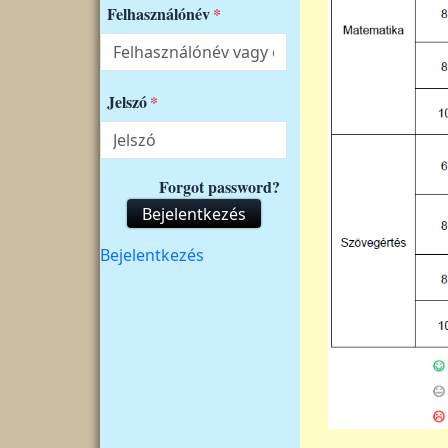
Felhasználónév
Jelszó
Forgot password?
Bejelentkezés
Felhasználói fiók menüje
Bejelentkezés