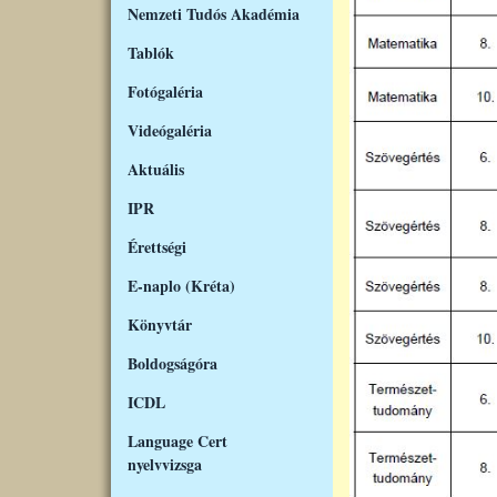
Nemzeti Tudós Akadémia
Tablók
Fotógaléria
Videógaléria
Aktuális
IPR
Érettségi
E-naplo (Kréta)
Könyvtár
Boldogságóra
ICDL
Language Cert
nyelvvizsga