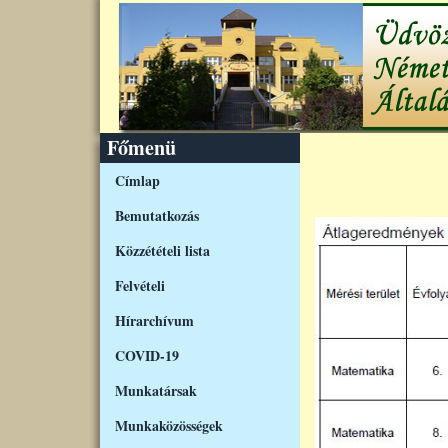
Ugrás a tartalomra
Főmenü
Címlap
Bemutatkozás
Közzétételi lista
Felvételi
Hírarchívum
COVID-19
Munkatársak
Munkaközösségek