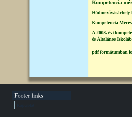
Kompetencia mé
Hódmezővásárhely M
Kompetencia Mérés 
A 2008. évi kompete
és Általános Iskolá
pdf formátumban letö
Footer links
Kapcsolat