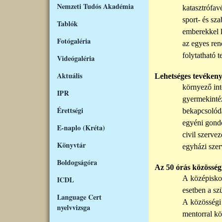
Nemzeti Tudós Akadémia
katasztrófav
sport- és sz
Tablók
emberekkel 
Fotógaléria
az egyes ren
folytatható 
Videógaléria
Aktuális
Lehetséges tevékeny
környező int
IPR
gyermekint
Érettségi
bekapcsolódá
egyéni gondo
E-naplo (Kréta)
civil szerve
Könyvtár
egyházi szer
Boldogságóra
A
z 50 órás
közösségi
A
közép
isko
ICDL
esetben a szü
Language Cert
A
közösségi 
nyelvvizsga
mentorral kö