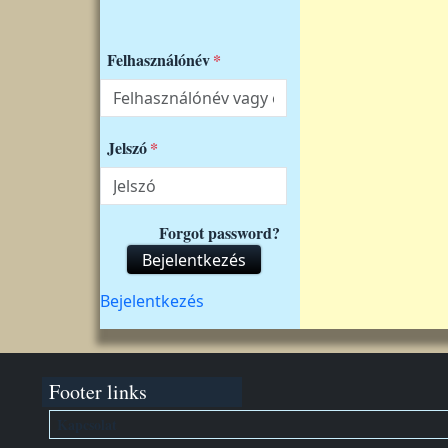
Felhasználónév
Jelszó
Forgot password?
Bejelentkezés
Felhasználói fiók menüje
Bejelentkezés
Footer links
Kapcsolat