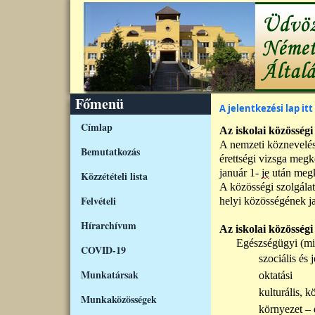
Ugrás a tartalomra
Főmenü
A jelentkezési lap itt
Címlap
Az iskolai közösségi
A nemzeti köznevelés
Bemutatkozás
érettségi
vizsga megk
január 1-
je
után megk
Közzétételi lista
A közösségi szolgála
Felvételi
helyi közösségének j
Hírarchívum
A
z iskolai
közösségi 
E
gészségügyi
(mi
COVID-19
szociális és
Munkatársak
oktatási
kulturális, k
Munkaközösségek
környezet – 