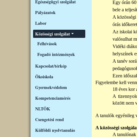
Egészségügyi szolgálat
Egy órán 60 
bele a teljesí
Pályázatok
A közösségi 
Labor
órás
időkere
Az iskolai k
Közösségi szolgálat
valósulhat m
Felhívások
Vidéki diákok
Fogadó intézmények
helys
zínek
es
A tanév sorá
Kapcsolat/térkép
pedagógusok 
Ezen idősza
Ökoiskola
Figyele
mbe kell venn
Gyermekvédelem
18 éves kor a
A tizennyol
Kompetenciamérés
között nem 
NLTÖK
A tanulók egyénileg v
Csengetési rend
A közösségi szolgál
Külföldi nyelvtanulás
A tanulónak 