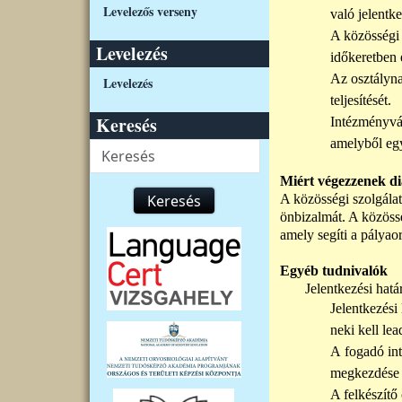
Levelezős verseny
való jelentke
A közösségi 
Levelezés
időkeretben 
Az osztályna
Levelezés
teljesítését.
Keresés
Intézményvál
amelyből egy
Keresés
Miért végezzenek di
Keresés
A közösségi szolgálat
önbizalmát. A közös
amely
segíti a pályaor
Egyéb tudnivalók
Jelentkezési hatá
Jelentkezési 
neki kell lea
A
fogadó in
megkezdése e
A fel
készítő